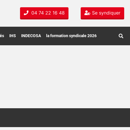
04 74 22 16 48
Se syndiquer
tés
IHS
INDECOSA
la formation syndicale 2026