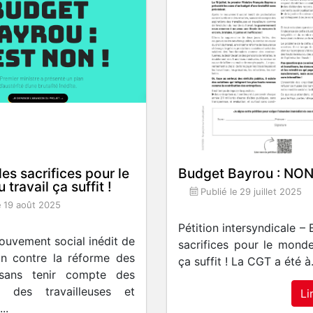
les sacrifices pour le
Budget Bayrou : NON
travail ça suffit !
Publié le
29 juillet 2025
e
19 août 2025
Pétition intersyndicale – 
ouvement social inédit de
sacrifices pour le monde
on contre la réforme des
ça suffit ! La CGT a été à.
, sans tenir compte des
ns des travailleuses et
Li
..