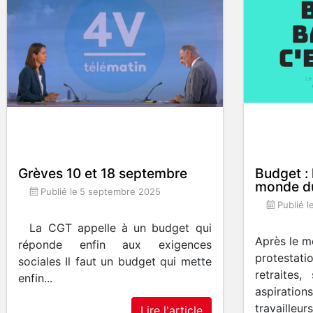
Grèves 10 et 18 septembre
Budget : 
monde du 
Publié le
5 septembre 2025
Publié l
La CGT appelle à un budget qui
Après le m
réponde enfin aux exigences
protestati
sociales Il faut un budget qui mette
retraites
enfin...
aspiratio
travailleurs.
Lire l'article