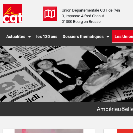
Union Départementale CGT de l'Ain
3, impasse Alfred Chanut
01000 Bourg en Bresse
Actualités
les 130 ans
Dossiers thématiques
Les Union
Ambérieu
Bell