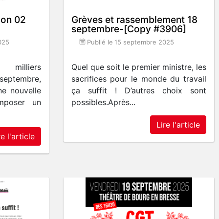
ion 02
Grèves et rassemblement 18
septembre-[Copy #3906]
025
Publié le
15 septembre 2025
lliers
Quel que soit le premier ministre, les
 septembre,
sacrifices pour le monde du travail
ne nouvelle
ça suffit ! D’autres choix sont
imposer un
possibles.Après...
Lire l'article
re l'article