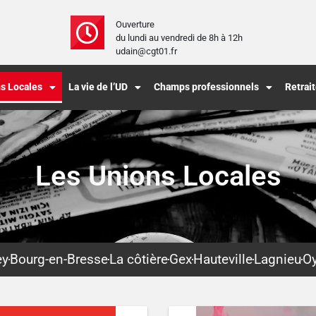
Ouverture
du lundi au vendredi de 8h à 12h
udain@cgt01.fr
s Locales
La vie de l’UD
Champs professionnels
Retrai
Les Unions Locales
ey
Bourg-en-Bresse
La côtière
Gex
Hauteville
Lagnieu
O