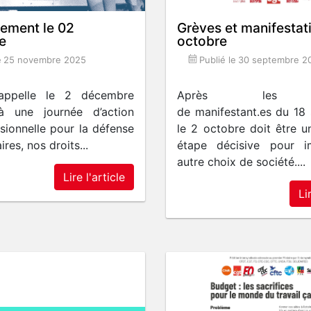
ement le 02
Grèves et manifestat
e
octobre
e
25 novembre 2025
Publié le
30 septembre 2
ppelle le 2 décembre
Après les mi
à une journée d’action
de manifestant.es du 18
ssionnelle pour la défense
le 2 octobre doit être u
ires, nos droits...
étape décisive pour 
autre choix de société....
Lire l'article
Li