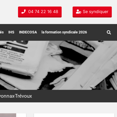
04 74 22 16 48
Se syndiquer
tés
IHS
INDECOSA
la formation syndicale 2026
yonnax
Trévoux