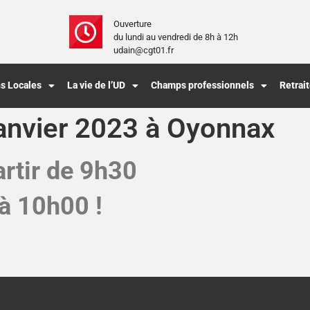
Ouverture
du lundi au vendredi de 8h à 12h
udain@cgt01.fr
s Locales
La vie de l’UD
Champs professionnels
Retrai
janvier 2023 à Oyonnax
artir de 9h30
 à 10h00 !