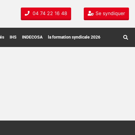
04 74 22 16 48
Se syndiquer
tés
IHS
INDECOSA
la formation syndicale 2026