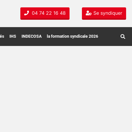
04 74 22 16 48
Se syndiquer
tés
IHS
INDECOSA
la formation syndicale 2026