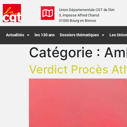
Union Départementale CGT de l'Ain
3, impasse Alfred Chanut
01000 Bourg en Bresse
Actualités
les 130 ans
Dossiers thématiques
Les Union
Catégorie :
Am
Verdict Procès At