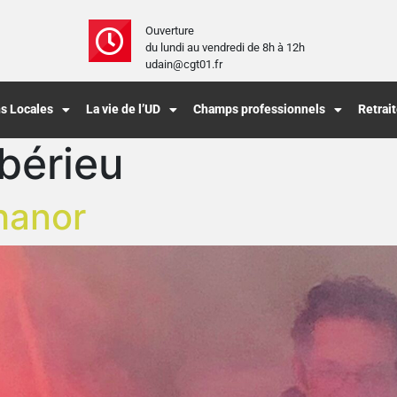
Ouverture
du lundi au vendredi de 8h à 12h
udain@cgt01.fr
s Locales
La vie de l’UD
Champs professionnels
Retrai
bérieu
hanor