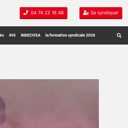
04 74 22 16 48
Se syndiquer
tés
IHS
INDECOSA
la formation syndicale 2026