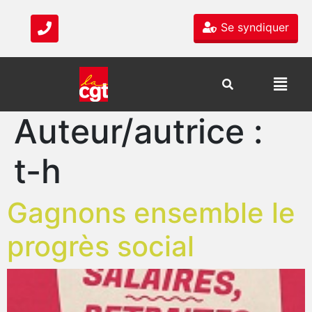
Se syndiquer
Auteur/autrice :
t-h
Gagnons ensemble le
progrès social