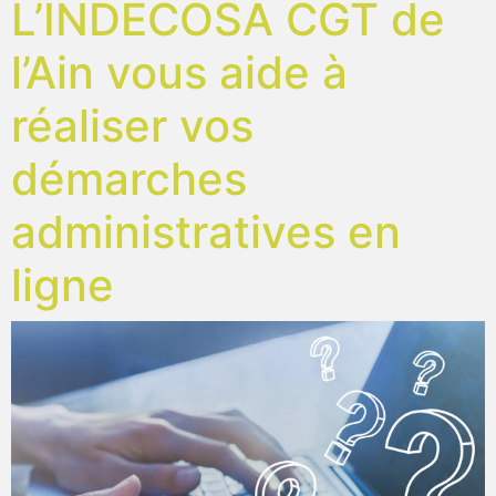
L’INDECOSA CGT de
l’Ain vous aide à
réaliser vos
démarches
administratives en
ligne