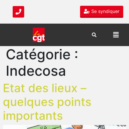
Se syndiquer
Catégorie :
Indecosa
Etat des lieux –
quelques points
importants